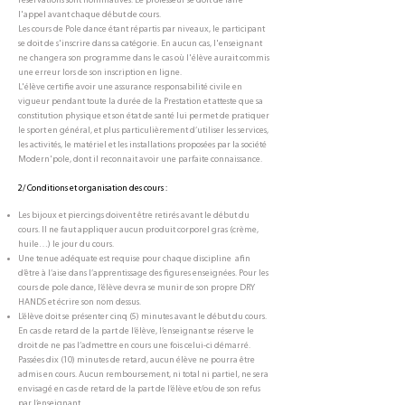
réservations sont nominatives. Le professeur se doit de faire
l'appel avant chaque début de cours.
Les cours de Pole dance étant répartis par niveaux, le participant
se doit de s'inscrire dans sa catégorie. En aucun cas, l'enseignant
ne changera son programme dans le cas où l'élève aurait commis
une erreur lors de son inscription en ligne.
L'élève certifie avoir une assurance responsabilité civile en
vigueur pendant toute la durée de la Prestation et atteste que sa
constitution physique et son état de santé lui permet de pratiquer
le sport en général, et plus particulièrement d’utiliser les services,
les activités, le matériel et les installations proposées par la société
Modern'pole, dont il reconnait avoir une parfaite connaissance.
2/ Conditions et organisation des cours :
Les bijoux et piercings doivent être retirés avant le début du
cours. Il ne faut appliquer aucun produit corporel gras (crème,
huile…) le jour du cours.
Une tenue adéquate est requise pour chaque discipline afin
d’être à l’aise dans l’apprentissage des figures enseignées. Pour les
cours de pole dance, l’élève devra se munir de son propre DRY
HANDS et écrire son nom dessus.
L’élève doit se présenter cinq (5) minutes avant le début du cours.
En cas de retard de la part de l’élève, l’enseignant se réserve le
droit de ne pas l’admettre en cours une fois celui-ci démarré.
Passées dix (10) minutes de retard, aucun élève ne pourra être
admis en cours. Aucun remboursement, ni total ni partiel, ne sera
envisagé en cas de retard de la part de l’élève et/ou de son refus
par l’enseignant.