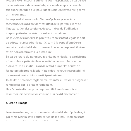
Modern’Pole ne pourra être tenu pour responsable en cas de vols
ou de la détérioration des effets personnels tel que la casse de
téléphone portable que pourraient subir les élèves, enseignants
et intervenants .
La responsabilité du studio Modern'pole ne pourra être
recherchée en cas d’accident résultant de la part du client de
l’inobservation des consignes de sécurité ou de l’utilisation
inappropriée du matériel ou autres installations.
Dans le cas des mineurs, le parent ou représentant légale se doit
de déposer et récupérer le participant à la porte d'entrée du
vestiaire. Le studio Modern'pole décline toute responsabilité en
cas de non conformité à la procédure.
En cas de retard du parent ou représentant légale, le participant
mineur devra patienté dans le vestiaire pendant les horaires
d'ouverture du studio. En cas de retard durant les heures de
fermetures du studio, Modern'pole décline toute responsabilité
concernant la sécurité du participant mineur.
Toutes les dispositions réglementaires antérieures sont abrogées et
remplacées par le présent règlement.
Une fiche de
décharge de responsabilité
sera à remplir et
retourner lors de votre souscription. Qui ne dit mot consent.
6/ Droit à l’image
Les élèves et enseignants donnent au studio Modern’pole dirigé
par Mme Martin katie l’autorisation de reproduire ou présenté
les photographies et vidéos réalisés par elle, les représentants dans
le respect des droits et de la personne pour toutes diffusion et sur