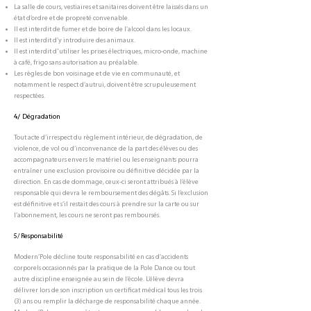
La salle de cours, vestiaires et sanitaires doivent être laissés dans un
état d’ordre et de propreté convenable.
Il est interdit de fumer et de boire de l’alcool dans les locaux.
Il est interdit d’y introduire des animaux.
Il est interdit d'utiliser les prises électriques, micro-onde, machine
à café, frigo sans autorisation au préalable.
Les règles de bon voisinage et de vie en communauté, et
notamment le respect d’autrui, doivent être scrupuleusement
respectées.
4/
Dégradation
Tout acte d’irrespect du règlement intérieur, de dégradation, de
violence, de vol ou d’inconvenance de la part des élèves ou des
accompagnateurs envers le matériel ou les enseignants pourra
entraîner une exclusion provisoire ou définitive décidée par la
direction. En cas de dommage, ceux-ci seront attribués à l’élève
responsable qui devra le remboursement des dégâts. Si l’exclusion
est définitive et s’il restait des cours à prendre sur la carte ou sur
l’abonnement, les cours ne seront pas remboursés.
5/ Responsabilité
Modern’Pole décline toute responsabilité en cas d’accidents
corporels occasionnés par la pratique de la Pole Dance ou tout
autre discipline enseignée au sein de l’école. L’élève devra
délivrer lors de son inscription un certificat médical tous les trois
(3) ans ou remplir la décharge de responsabilité chaque année.