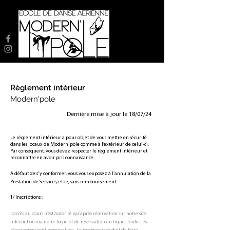
Règlement intérieur
Modern'pole
Dernière mise à jour le 18/07/24
Le règlement intérieur a pour objet de vous mettre en sécurité
dans les locaux de Modern'pole comme à l’extérieur de celui-ci.
Par conséquent, vous devez respecter le règlement intérieur et
reconnaître en avoir pris connaissance.
A défaut de s'y conformer, vous vous exposez à l’annulation de la
Prestation de Services, et ce, sans remboursement.
1/ ​​
Inscriptions :
L’accès au cours n’est autorisé qu’après réservation sur notre site
internet ou via notre logiciel de réservation en ligne. Toutes les