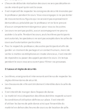
L’heure de début de réalisation des cours ne sera pas décalée en
cas de retard quel qu’en soit la cause.
Il est impératif de respecter les consignes de sécurité énoncées par
le professeur pendant le cours. Vous vous engagez à ne pas tenter
de mouvements ou figures qui ne seraient pas expressément
demandés au préalable par le professeur et ne faire preuve
d’aucun comportement dangereux pour vous ou les autres.
Les cours ne sont pas public, aucun accompagnant ne pourra
accéder à la salle. Pendant les cours, seuls les élèves participants
sont autorisés, les spectateurs ne sont pas acceptés dans les salles de
cours sauf autorisation particulière.
Pour le respect du professeur, des autres participants et afin de
garder un moment de partage et un contact humain, merci de
veiller à mettre vos téléphones en mode silencieux, il est interdit
de répondre ou passer des appels pendant le cours. Un temps
pendant le cours vous sera ouvert pour filmer vos prouesses.
3/ Locaux et règles de sécurités
Les élèves, enseignants et intervenants sont tenus de respecter les
règles élémentaires de sécurité.
Les chaussures de ville sont strictement interdites dans la salle de
danse.
Il est interdit de manger dans l’espace de danse.
Le matériel mis à disposition des élèves doit être respecté suivant
les conditions d’utilisation définies sur place. Il est interdit
d’utiliser les barres de pole dance ainsi que l’ensemble du
matériel en dehors des heures de cours ou de location de salle.