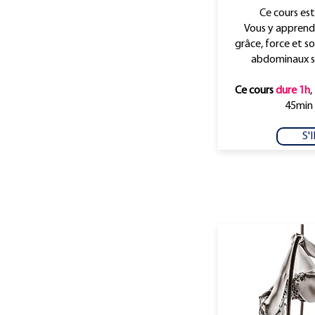
Ce cours est
Vous y apprendr
grâce, force et s
abdominaux ser
Ce cours
dure 1h
,
45min 
S'