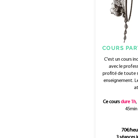
COURS PAR
C'est un cours ind
avec le profes
profité de toute 
enseignement. Le
a
Ce cours
dure 1h
,
45min
70€/heu
3 séances i