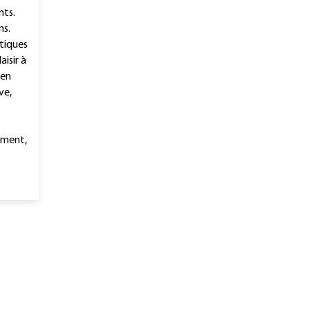
nts.
ns.
tiques
isir à
 en
ve,
ement,